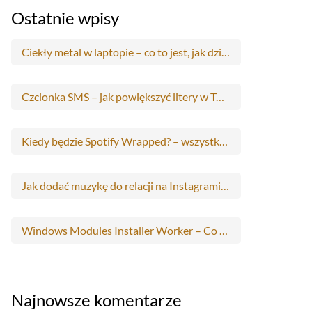
Ostatnie wpisy
Ciekły metal w laptopie – co to jest, jak działa i czy warto zastąpić nim pastę termoprzewodzącą?
Czcionka SMS – jak powiększyć litery w Twoim Androidzie?
Kiedy będzie Spotify Wrapped? – wszystko co musisz wiedzieć
Jak dodać muzykę do relacji na Instagramie i Facebooku? – krok po kroku
Windows Modules Installer Worker – Co to jest?
Najnowsze komentarze