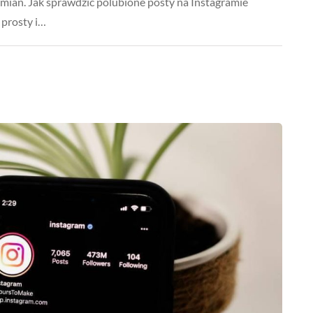
 zmian. Jak sprawdzić polubione posty na Instagramie
 prosty i…