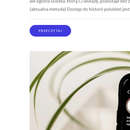
ale ogólna ścieżka, którą Ci wskażę, pozostaje bez
(aktualna metoda) Dostęp do historii polubień jest
PRZECZYTAJ