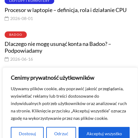
LAPTOPY I KOMPUTERY
Procesor w laptopie – definicja, rola i działanie CPU
2026-08-01
BADOO
Dlaczego nie mogę usunąć konta na Badoo? –
Podpowiadamy
2026-06-16
PORADY
Cenimy prywatność użytkowników
Jak zmniejszyć ikony na pulpicie w Windows? Szybki
Używamy plików cookie, aby poprawić jakość przeglądania,
poradnik
wyświetlać reklamy lub treści dostosowane do
2026-07-02
indywidualnych potrzeb użytkowników oraz analizować ruch
na stronie. Kliknięcie przycisku „Akceptuj wszystkie” oznacza
Masz pytanie? Skontaktuj się ze mną -
zgodę na wykorzystywanie przez nas plików cookie.
kontakt@technologiawspodnicy.pl
Dostosuj
Odrzuć
Akceptuj wszystko