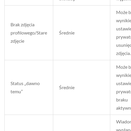
Może b
wyniki
Brak zdjęcia
ustawi
profilowego/Stare
Średnie
prywat
zdjęcie
usunięc
zdjęcia.
Może b
wyniki
Status „dawno
ustawi
Średnie
temu”
prywat
braku
aktywn
Wiado
wysłana