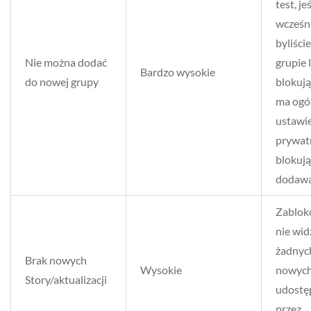
test, jeś
wcześni
byliści
Nie można dodać
grupie 
Bardzo wysokie
do nowej grupy
blokują
ma ogó
ustawi
prywat
blokuj
dodawa
Zablo
nie wid
żadnyc
Brak nowych
Wysokie
nowych
Story/aktualizacji
udostę
przez