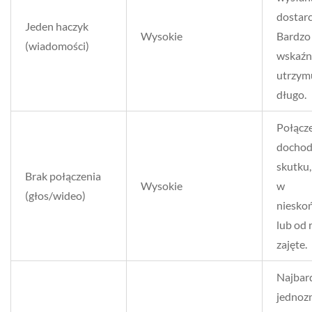
dostar
Jeden haczyk
Wysokie
Bardzo 
(wiadomości)
wskaźni
utrzymu
długo.
Połącze
dochod
skutku
Brak połączenia
Wysokie
w
(głos/wideo)
niesko
lub od 
zajęte.
Najbard
jednoz