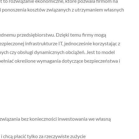
t to rozwiązanie ekonomiczne, które pozwala firmom na
ści ponoszenia kosztów związanych z utrzymaniem własnych
ednemu przedsiębiorstwu. Dzięki temu firmy mogą
ieczonej infrastrukturze IT, jednocześnie korzystając z
nych czy obsługi dynamicznych obciążeń. Jest to model
spełniać określone wymagania dotyczące bezpieczeństwa i
związania bez konieczności inwestowania we własną
chcą płacić tylko za rzeczywiste zużycie