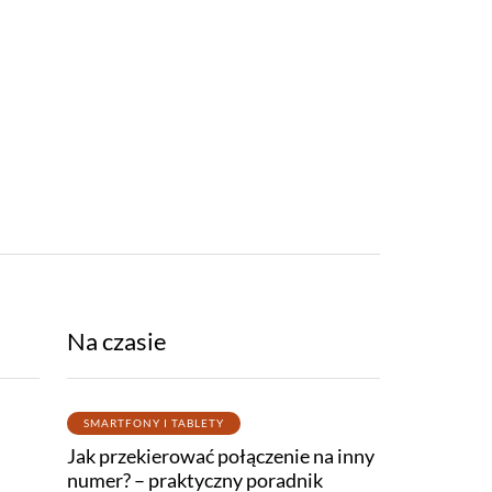
Na czasie
SMARTFONY I TABLETY
Jak przekierować połączenie na inny
TELEGRAM
DISCORD
numer? – praktyczny poradnik