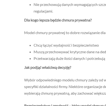
Nie przechowują danych wymagających szczeg
regulacjami.
Dla kogo lepsza będzie chmura prywatna?
Model chmury prywatnej to dobre rozwiązanie dla f
Chcą łączyć wydajność i bezpieczeństwo
Muszą przechowywać krytyczne dane na ded
Przetwarzają duże ilości danych i potrzebują
Jak podjąć właściwą decyzję?
Wybór odpowiedniego modelu chmury zależy od wie
specyfiki działalności firmy. Niektóre organizacje 
wybierają chmurę prywatną, aby zachować większą
Bezpieczeństwo i zgodność – który model chmury l