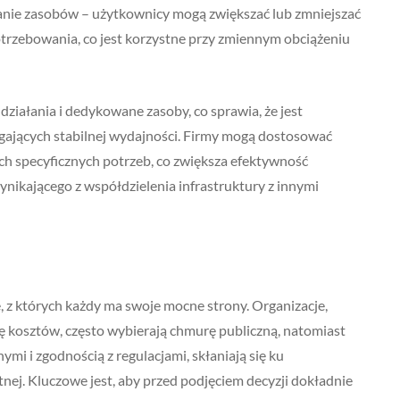
nie zasobów – użytkownicy mogą zwiększać lub zmniejszać
trzebowania, co jest korzystne przy zmiennym obciążeniu
ziałania i dedykowane zasoby, co sprawia, że jest
ających stabilnej wydajności. Firmy mogą dostosować
h specyficznych potrzeb, co zwiększa efektywność
ynikającego z współdzielenia infrastruktury z innymi
 z których każdy ma swoje mocne strony. Organizacje,
ję kosztów, często wybierają chmurę publiczną, natomiast
mi i zgodnością z regulacjami, skłaniają się ku
j. Kluczowe jest, aby przed podjęciem decyzji dokładnie