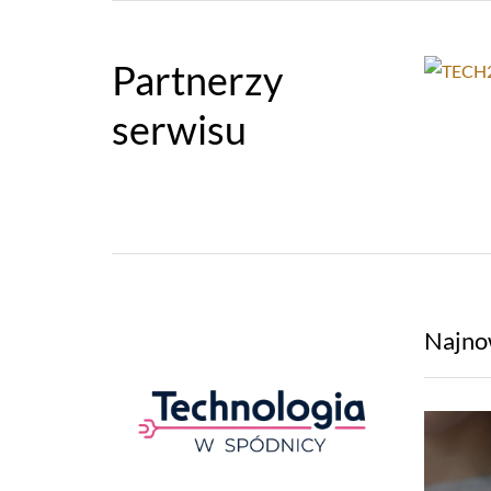
Partnerzy
serwisu
Najno
SORIA
TELEGRAM