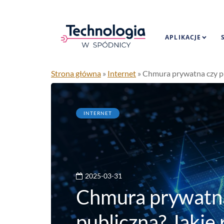
APLIKACJE
Strona główna
»
Internet
»
Chmura prywatna czy pub
INTERNET
2025-03-31
Chmura prywatn
publiczna? Jakie