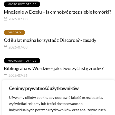
MICROSOFT OFFICE
Mnożenie w Excelu – jak mnożyć przez siebie komórki?
2026-07-03
DISCORD
Od ilu lat można korzystać z Discorda? - zasady
2026-07-03
MICROSOFT OFFICE
Bibliografia w Wordzie – jak stworzyć listę źródeł?
2026-07-26
Cenimy prywatność użytkowników
Masz pytanie? Skontaktuj się ze mną -
Używamy plików cookie, aby poprawić jakość przeglądania,
kontakt@technologiawspodnicy.pl
wyświetlać reklamy lub treści dostosowane do
indywidualnych potrzeb użytkowników oraz analizować ruch