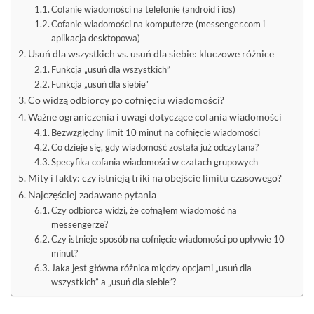
Cofanie wiadomości na telefonie (android i ios)
Cofanie wiadomości na komputerze (messenger.com i
aplikacja desktopowa)
Usuń dla wszystkich vs. usuń dla siebie: kluczowe różnice
Funkcja „usuń dla wszystkich”
Funkcja „usuń dla siebie”
Co widzą odbiorcy po cofnięciu wiadomości?
Ważne ograniczenia i uwagi dotyczące cofania wiadomości
Bezwzględny limit 10 minut na cofnięcie wiadomości
Co dzieje się, gdy wiadomość została już odczytana?
Specyfika cofania wiadomości w czatach grupowych
Mity i fakty: czy istnieją triki na obejście limitu czasowego?
Najczęściej zadawane pytania
Czy odbiorca widzi, że cofnąłem wiadomość na
messengerze?
Czy istnieje sposób na cofnięcie wiadomości po upływie 10
minut?
Jaka jest główna różnica między opcjami „usuń dla
wszystkich” a „usuń dla siebie”?