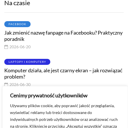
Na czasie
FACEBOOK
Jak zmienić nazwę fanpage na Facebooku? Praktyczny
poradnik
2026-06-20
LAPTOPY I KOMPUTERY
Komputer działa, ale jest czarny ekran – jak rozwiązać
problem?
2026-06-30
Cenimy prywatność użytkowników
WHATSAPP
Używamy plików cookie, aby poprawić jakość przeglądania,
Jak odzyskać usunięte wiadomości z WhatsApp?
wyświetlać reklamy lub treści dostosowane do
2026-06-15
indywidualnych potrzeb użytkowników oraz analizować ruch
na stronie. Kliknięcie przycisku „Akceptuj wszystkie” oznacza