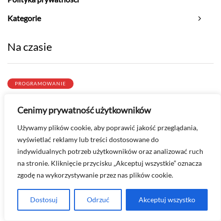
Kategorie
Na czasie
PROGRAMOWANIE
Programowanie Java – jak zacząć?
Cenimy prywatność użytkowników
2026-05-23
Używamy plików cookie, aby poprawić jakość przeglądania,
MICROSOFT OFFICE
wyświetlać reklamy lub treści dostosowane do
indywidualnych potrzeb użytkowników oraz analizować ruch
Spis treści w PowerPoint – jak przygotować agendę
prezentacji?
na stronie. Kliknięcie przycisku „Akceptuj wszystkie” oznacza
zgodę na wykorzystywanie przez nas plików cookie.
2026-05-20
Dostosuj
Odrzuć
Akceptuj wszystko
SPOTIFY
Jak zrezygnować ze Spotify Premium? - anulowanie