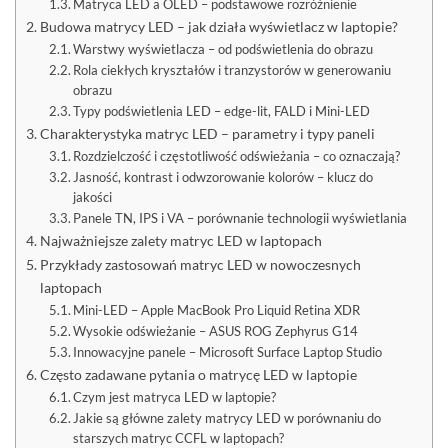
Matryca LED a OLED – podstawowe rozróżnienie
Budowa matrycy LED – jak działa wyświetlacz w laptopie?
Warstwy wyświetlacza – od podświetlenia do obrazu
Rola ciekłych kryształów i tranzystorów w generowaniu
obrazu
Typy podświetlenia LED – edge-lit, FALD i Mini-LED
Charakterystyka matryc LED – parametry i typy paneli
Rozdzielczość i częstotliwość odświeżania – co oznaczają?
Jasność, kontrast i odwzorowanie kolorów – klucz do
jakości
Panele TN, IPS i VA – porównanie technologii wyświetlania
Najważniejsze zalety matryc LED w laptopach
Przykłady zastosowań matryc LED w nowoczesnych
laptopach
Mini-LED – Apple MacBook Pro Liquid Retina XDR
Wysokie odświeżanie – ASUS ROG Zephyrus G14
Innowacyjne panele – Microsoft Surface Laptop Studio
Często zadawane pytania o matrycę LED w laptopie
Czym jest matryca LED w laptopie?
Jakie są główne zalety matrycy LED w porównaniu do
starszych matryc CCFL w laptopach?