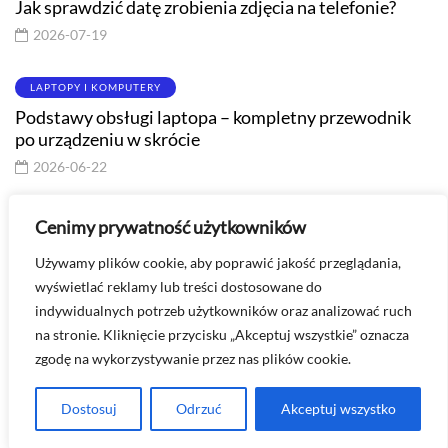
Jak sprawdzić datę zrobienia zdjęcia na telefonie?
2026-07-19
LAPTOPY I KOMPUTERY
Podstawy obsługi laptopa – kompletny przewodnik
po urządzeniu w skrócie
2026-06-22
FACEBOOK
Cenimy prywatność użytkowników
Jak utworzyć ankietę na Facebooku? Praktyczny
Używamy plików cookie, aby poprawić jakość przeglądania,
przewodnik
wyświetlać reklamy lub treści dostosowane do
2026-07-10
indywidualnych potrzeb użytkowników oraz analizować ruch
na stronie. Kliknięcie przycisku „Akceptuj wszystkie” oznacza
zgodę na wykorzystywanie przez nas plików cookie.
Masz pytanie? Skontaktuj się ze mną -
kontakt@technologiawspodnicy.pl
Dostosuj
Odrzuć
Akceptuj wszystko