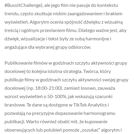
#BussItChallenge), ale jego film nie pasuje do kontekstu
trendu, często skutkuje niskim zaangażowaniem i brakiem
wyświetleń. Algorytm ocenia spójność dźwięku z wizualną
treścią i ogólnym przesłaniem filmu. Dlatego ważne jest, aby
dźwięk, wizualizacje i tekst były ze sobą harmonijne i
angażujące dla wybranej grupy odbiorców.
Publikowanie filmów w godzinach szczytu aktywności grupy
docelowej to kolejna istotna strategia. Twórca, który
publikuje filmy w godzinach szczytu aktywności swojej grupy
docelowej (np. 18:00-21:00), zamiast losowo, zauważa
wzrost wyświetleń o 50-100%, jak wskazują szacunki
branżowe. Te dane są dostępne w TikTok Analytics i
pozwalają na precyzyjne dopasowanie harmonogramu
publikacji. Warto również obalić mit, że kupowanie
obserwujących lub polubień pomoże „oszukać” algorytm i