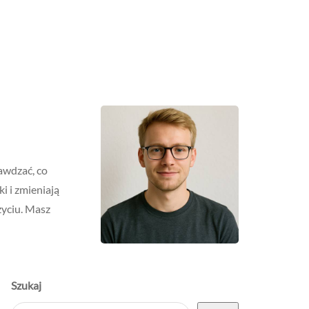
awdzać, co
i i zmieniają
życiu. Masz
Szukaj