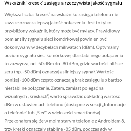
Wskaźnik 'kresek’ zasięgu a rzeczywista jakość sygnału
Większa liczba 'kresek’ na wskaźniku zasięgu telefonu nie
zawsze oznacza lepszą jakość połączenia. Jest to tylko
przybliżony wskaźnik, który może być mylący. Prawidłowy
pomiar siły sygnału sieci komórkowej powinien być
dokonywany w decybelach miliwatach (dBm). Optymalny
poziom sygnału sieci komórkowej dla stabilnego połączenia
to zazwyczaj od -50 dBm do -80 dBm, gdzie wartości bliższe
zeru (np. -50 dBm) oznaczają silniejszy sygnał. Wartości
poniżej -100 dBm często oznaczają brak zasięgu lub bardzo
niestabilne połączenie. Zatem, zamiast polegać na
wizualnych „kreskach”, warto sprawdzić dokładną wartość
dBm w ustawieniach telefonu (dostępne w sekcji „Informacje
o telefonie” lub „Sieć” w większości smartfonów).
Przekonałem się, że w moim starym telefonie z Androidem 8,
trzy kreski oznaczały stabilne -85 dBm, podczas gdy w