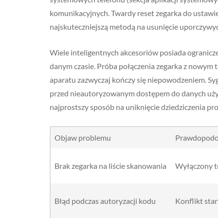
komunikacyjnych. Twardy reset zegarka do ustawień
najskuteczniejszą metodą na usunięcie uporczywy
Wiele inteligentnych akcesoriów posiada ogranic
danym czasie. Próba połączenia zegarka z nowym t
aparatu zazwyczaj kończy się niepowodzeniem. Syg
przed nieautoryzowanym dostępem do danych użytk
najprostszy sposób na uniknięcie dziedziczenia p
Objaw problemu
Prawdopodo
Brak zegarka na liście skanowania
Wyłączony t
Błąd podczas autoryzacji kodu
Konflikt sta