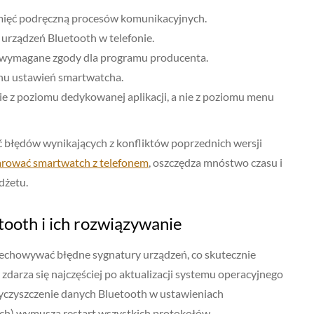
amięć podręczną procesów komunikacyjnych.
 urządzeń Bluetooth w telefonie.
e wymagane zgody dla programu producenta.
nu ustawień smartwatcha.
 z poziomu dedykowanej aplikacji, a nie z poziomu menu
ć błędów wynikających z konfliktów poprzednich wersji
arować smartwatch z telefonem
, oszczędza mnóstwo czasu i
dżetu.
tooth i ich rozwiązywanie
echowywać błędne sygnatury urządzeń, co skutecznie
zdarza się najczęściej po aktualizacji systemu operacyjnego
Wyczyszczenie danych Bluetooth w ustawieniach
ych) wymusza restart wszystkich protokołów