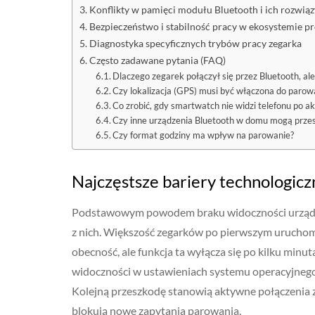
Konflikty w pamięci modułu Bluetooth i ich rozwią
Bezpieczeństwo i stabilność pracy w ekosystemie p
Diagnostyka specyficznych trybów pracy zegarka
Często zadawane pytania (FAQ)
Dlaczego zegarek połączył się przez Bluetooth, ale 
Czy lokalizacja (GPS) musi być włączona do parow
Co zrobić, gdy smartwatch nie widzi telefonu po ak
Czy inne urządzenia Bluetooth w domu mogą prze
Czy format godziny ma wpływ na parowanie?
Najczęstsze bariery technologic
Podstawowym powodem braku widoczności urządze
z nich. Większość zegarków po pierwszym uruchomi
obecność, ale funkcja ta wyłącza się po kilku minu
widoczności w ustawieniach systemu operacyjnego 
Kolejną przeszkodę stanowią aktywne połączenia z
blokują nowe zapytania parowania.