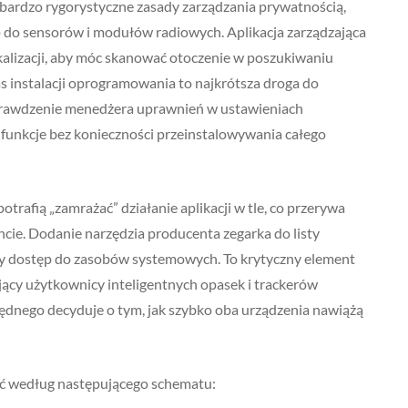
bardzo rygorystyczne zasady zarządzania prywatnością,
 do sensorów i modułów radiowych. Aplikacja zarządzająca
alizacji, aby móc skanować otoczenie w poszukiwaniu
s instalacji oprogramowania to najkrótsza droga do
 Sprawdzenie menedżera uprawnień w ustawieniach
funkcje bez konieczności przeinstalowywania całego
trafią „zamrażać” działanie aplikacji w tle, co przerywa
e. Dodanie narzędzia producenta zegarka do listy
ały dostęp do zasobów systemowych. To krytyczny element
jący użytkownicy inteligentnych opasek i trackerów
ędnego decyduje o tym, jak szybko oba urządzenia nawiążą
ać według następującego schematu: