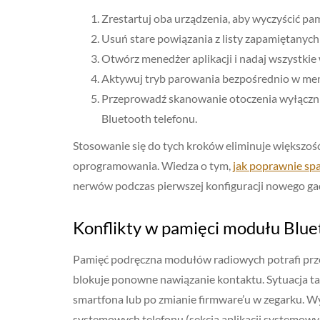
Zrestartuj oba urządzenia, aby wyczyścić p
Usuń stare powiązania z listy zapamiętanych
Otwórz menedżer aplikacji i nadaj wszystki
Aktywuj tryb parowania bezpośrednio w me
Przeprowadź skanowanie otoczenia wyłącznie
Bluetooth telefonu.
Stosowanie się do tych kroków eliminuje większoś
oprogramowania. Wiedza o tym,
jak poprawnie sp
nerwów podczas pierwszej konfiguracji nowego ga
Konflikty w pamięci modułu Blue
Pamięć podręczna modułów radiowych potrafi prz
blokuje ponowne nawiązanie kontaktu. Sytuacja ta 
smartfona lub po zmianie firmware’u w zegarku. 
systemowych telefonu (sekcja aplikacji systemow