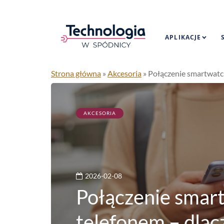
APLIKACJE
Strona główna
»
Akcesoria
»
Połączenie smartwatch
AKCESORIA
2026-02-08
Połączenie smar
telefonem – dlac