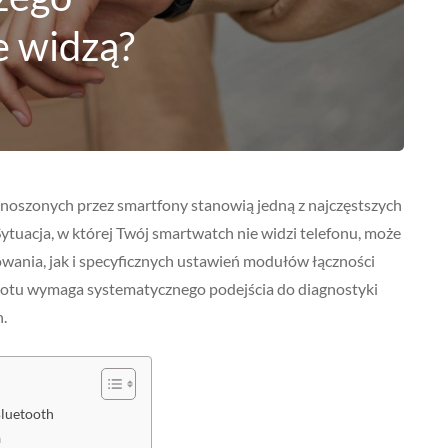
e widzą?
szonych przez smartfony stanowią jedną z najczęstszych
tuacja, w której Twój smartwatch nie widzi telefonu, może
wania, jak i specyficznych ustawień modułów łączności
potu wymaga systematycznego podejścia do diagnostyki
.
Bluetooth
a