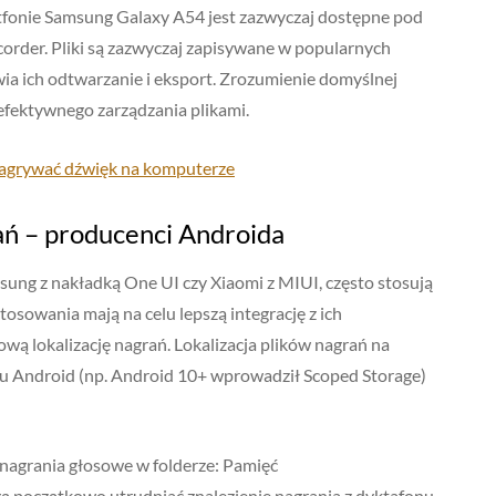
rtfonie Samsung Galaxy A54 jest zazwyczaj dostępne pod
rder. Pliki są zazwyczaj zapisywane w popularnych
ia ich odtwarzanie i eksport. Zrozumienie domyślnej
 efektywnego zarządzania plikami.
 nagrywać dźwięk na komputerze
ń – producenci Androida
ung z nakładką One UI czy Xiaomi z MIUI, często stosują
tosowania mają na celu lepszą integrację z ich
ą lokalizację nagrań. Lokalizacja plików nagrań na
emu Android (np. Android 10+ wprowadził Scoped Storage)
nagrania głosowe w folderze: Pamięć
 początkowo utrudniać znalezienie nagrania z dyktafonu,