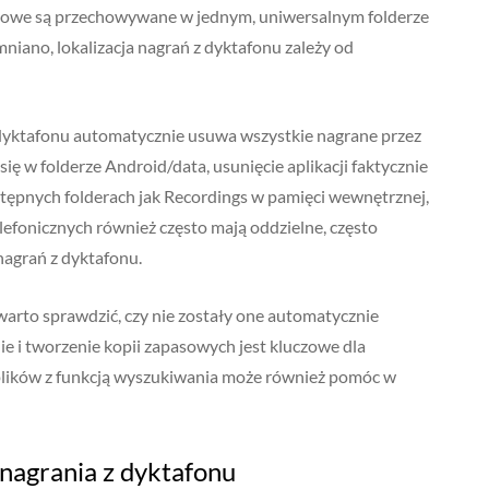
łosowe są przechowywane w jednym, uniwersalnym folderze
niano, lokalizacja nagrań z dyktafonu zależy od
i dyktafonu automatycznie usuwa wszystkie nagrane przez
y się w folderze Android/data, usunięcie aplikacji faktycznie
ostępnych folderach jak Recordings w pamięci wewnętrznej,
efonicznych również często mają oddzielne, często
 nagrań z dyktafonu.
arto sprawdzić, czy nie zostały one automatycznie
 i tworzenie kopii zapasowych jest kluczowe dla
plików z funkcją wyszukiwania może również pomóc w
nagrania z dyktafonu