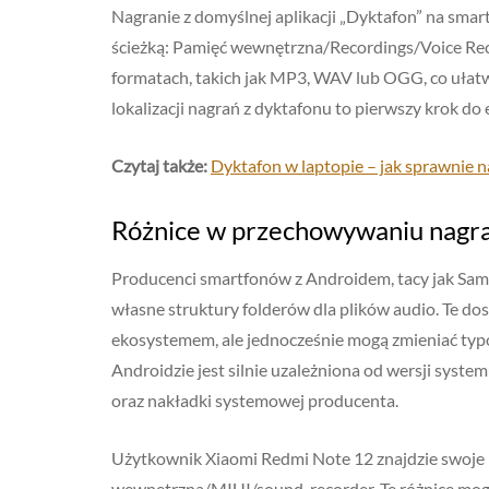
Nagranie z domyślnej aplikacji „Dyktafon” na sma
ścieżką: Pamięć wewnętrzna/Recordings/Voice Reco
formatach, takich jak MP3, WAV lub OGG, co ułatw
lokalizacji nagrań z dyktafonu to pierwszy krok do
Czytaj także:
Dyktafon w laptopie – jak sprawnie
Różnice w przechowywaniu nagra
Producenci smartfonów z Androidem, tacy jak Sams
własne struktury folderów dla plików audio. Te dos
ekosystemem, ale jednocześnie mogą zmieniać typow
Androidzie jest silnie uzależniona od wersji syst
oraz nakładki systemowej producenta.
Użytkownik Xiaomi Redmi Note 12 znajdzie swoje 
wewnętrzna/MIUI/sound_recorder. Te różnice mogą