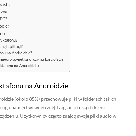
ecich?
rzna
 PC?
obić?
onu
dyktafonu?
nej aplikacji?
onu na Androidzie?
mięci wewnętrznej czy na karcie SD?
yktafonu na Androidzie?
ktafonu na Androidzie
oidzie (około 85%) przechowuje pliki w folderach takich
logu pamięci wewnętrznej. Nagrania te są efektem
ządzeniu. Użytkownicy często znajdą swoje pliki audio w