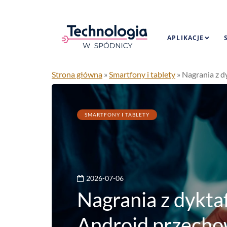
APLIKACJE
Strona główna
»
Smartfony i tablety
»
Nagrania z d
SMARTFONY I TABLETY
2026-07-06
Nagrania z dykta
Android przechow