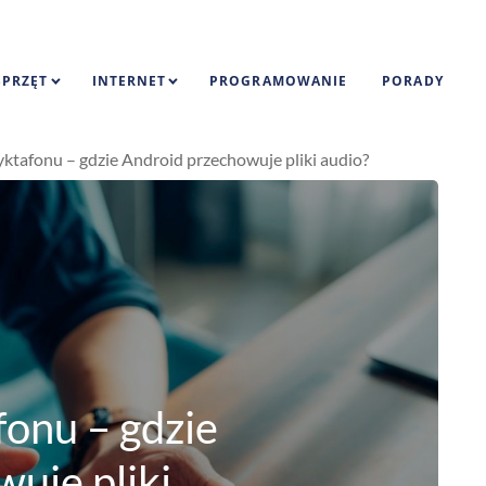
SPRZĘT
INTERNET
PROGRAMOWANIE
PORADY
yktafonu – gdzie Android przechowuje pliki audio?
fonu – gdzie
uje pliki