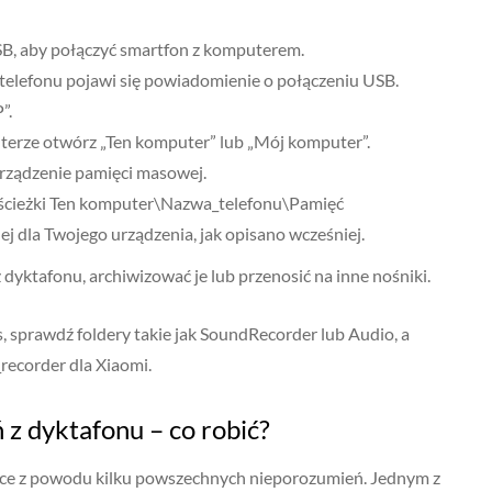
B, aby połączyć smartfon z komputerem.
telefonu pojawi się powiadomienie o połączeniu USB.
”.
erze otwórz „Ten komputer” lub „Mój komputer”.
urządzenie pamięci masowej.
ścieżki Ten komputer\Nazwa_telefonu\Pamięć
j dla Twojego urządzenia, jak opisano wcześniej.
yktafonu, archiwizować je lub przenosić na inne nośniki.
s, sprawdź foldery takie jak SoundRecorder lub Audio, a
recorder dla Xiaomi.
z dyktafonu – co robić?
ące z powodu kilku powszechnych nieporozumień. Jednym z