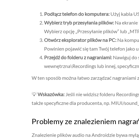
Podłącz telefon do komputera:
Użyj kabla US
Wybierz tryb przesyłania plików:
Na ekranie 
Wybierz opcję „Przesyłanie plików” lub „MTP
Otwórz eksplorator plików na PC:
Na komput
Powinien pojawić się tam Twój telefon jako 
Przejdź do folderu z nagraniami:
Nawiguj do 
wewnętrzna\Recordings lub innej, specyficzne
W ten sposób można łatwo zarządzać nagraniami z d
💡
Wskazówka:
Jeśli nie widzisz folderu Recording
także specyficzne dla producenta, np. MIUI/sound_
Problemy ze znalezieniem nagrań 
Znalezienie plików audio na Androidzie bywa myl