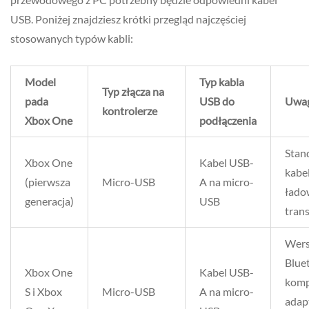
USB. Poniżej znajdziesz krótki przegląd najczęściej
stosowanych typów kabli:
Model
Typ kabla
Typ złącza na
pada
USB do
Uwa
kontrolerze
Xbox One
podłączenia
Stan
Xbox One
Kabel USB-
kabe
(pierwsza
Micro-USB
A na micro-
łado
generacja)
USB
tran
Wers
Blue
Xbox One
Kabel USB-
komp
S i Xbox
Micro-USB
A na micro-
adap