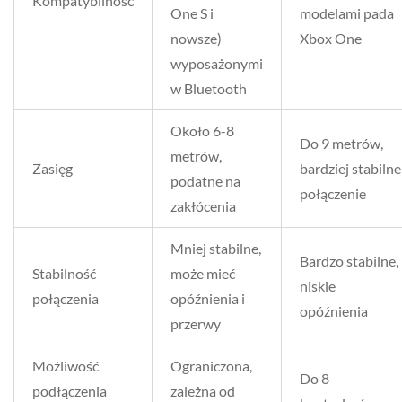
Kompatybilność
One S i
modelami pada
nowsze)
Xbox One
wyposażonymi
w Bluetooth
Około 6-8
Do 9 metrów,
metrów,
Zasięg
bardziej stabilne
podatne na
połączenie
zakłócenia
Mniej stabilne,
Bardzo stabilne,
Stabilność
może mieć
niskie
połączenia
opóźnienia i
opóźnienia
przerwy
Możliwość
Ograniczona,
Do 8
podłączenia
zależna od