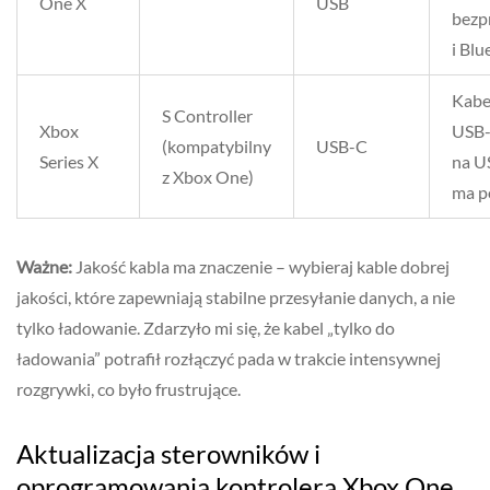
One X
USB
bez
i Blu
Kabe
S Controller
Xbox
USB-
(kompatybilny
USB-C
Series X
na US
z Xbox One)
ma p
Ważne:
Jakość kabla ma znaczenie – wybieraj kable dobrej
jakości, które zapewniają stabilne przesyłanie danych, a nie
tylko ładowanie. Zdarzyło mi się, że kabel „tylko do
ładowania” potrafił rozłączyć pada w trakcie intensywnej
rozgrywki, co było frustrujące.
Aktualizacja sterowników i
oprogramowania kontrolera Xbox One