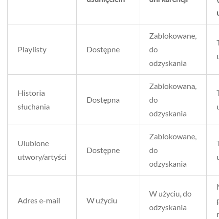
Zablokowane,
Playlisty
Dostępne
do
odzyskania
Zablokowana,
Historia
Dostępna
do
słuchania
odzyskania
Zablokowane,
Ulubione
Dostępne
do
utwory/artyści
odzyskania
W użyciu, do
Adres e-mail
W użyciu
odzyskania