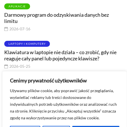
APLIKACJE
Darmowy program do odzyskiwania danych bez
limitu
2026-07-16
LAPTOPY I KOMPUTERY
Klawiatura w laptopie nie działa – co zrobić, gdy nie
reaguje cały panel lub pojedyncze klawisze?
2026-05-25
Cenimy prywatność użytkowników
Masz pytanie? Skontaktuj się ze mną -
Używamy plików cookie, aby poprawić jakość przeglądania,
kontakt@technologiawspodnicy.pl
wyświetlać reklamy lub treści dostosowane do
indywidualnych potrzeb użytkowników oraz analizować ruch
na stronie. Kliknięcie przycisku „Akceptuj wszystkie” oznacza
zgodę na wykorzystywanie przez nas plików cookie.