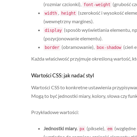
(rozmiar czcionki),
(grubość czc
font-weight
,
(szerokość i wysokość eleme
width
height
(wewnętrzny margines).
(sposób wyświetlania elementu, np
display
(pozycjonowanie elementu).
(obramowanie),
(cień 
border
box-shadow
Każda właściwość przyjmuje określoną wartość, któ
Wartości CSS: jak nadać styl
Wartości CSS to konkretne ustawienia przypisywane
Mogą to być jednostki miary, kolory, słowa czy funk
Przykładowe wartości:
Jednostki miary.
(piksele),
(względne 
px
em
(względne do rozmiaru czcionki elementu głó