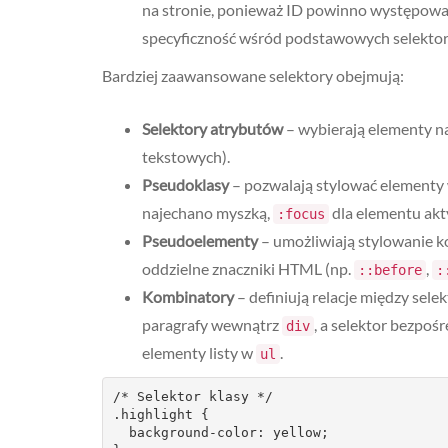
na stronie, ponieważ ID powinno występowa
specyficzność wśród podstawowych selekto
Bardziej zaawansowane selektory obejmują:
Selektory atrybutów
– wybierają elementy n
tekstowych).
Pseudoklasy
– pozwalają stylować elementy 
najechano myszką,
dla elementu ak
:focus
Pseudoelementy
– umożliwiają stylowanie ko
oddzielne znaczniki HTML (np.
,
::before
:
Kombinatory
– definiują relacje między sele
paragrafy wewnątrz
, a selektor bezpoś
div
elementy listy w
.
ul
/* Selektor klasy */

.highlight {

  background-color: yellow;
