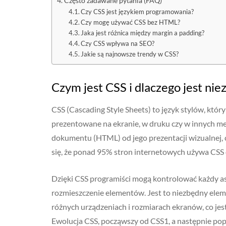
Często zadawane pytania (FAQ)
Czy CSS jest językiem programowania?
Czy mogę używać CSS bez HTML?
Jaka jest różnica między margin a padding?
Czy CSS wpływa na SEO?
Jakie są najnowsze trendy w CSS?
Czym jest CSS i dlaczego jest n
CSS (Cascading Style Sheets) to język stylów, któr
prezentowane na ekranie, w druku czy w innych me
dokumentu (HTML) od jego prezentacji wizualnej, c
się, że ponad 95% stron internetowych używa CSS do
Dzięki CSS programiści mogą kontrolować każdy asp
rozmieszczenie elementów. Jest to niezbędny eleme
różnych urządzeniach i rozmiarach ekranów, co je
Ewolucja CSS, począwszy od CSS1, a następnie pop