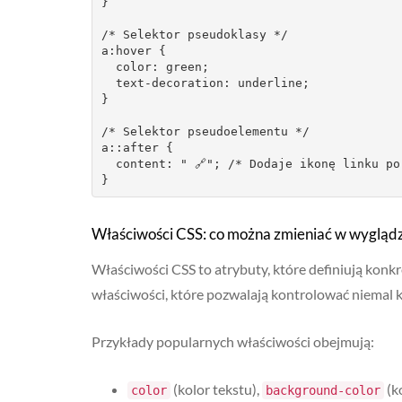
}

/* Selektor pseudoklasy */

a:hover {

  color: green;

  text-decoration: underline;

}

/* Selektor pseudoelementu */

a::after {

  content: " 🔗"; /* Dodaje ikonę linku po każdym linku */

Właściwości CSS: co można zmieniać w wygląd
Właściwości CSS to atrybuty, które definiują konk
właściwości, które pozwalają kontrolować niemal 
Przykłady popularnych właściwości obejmują:
(kolor tekstu),
(ko
color
background-color