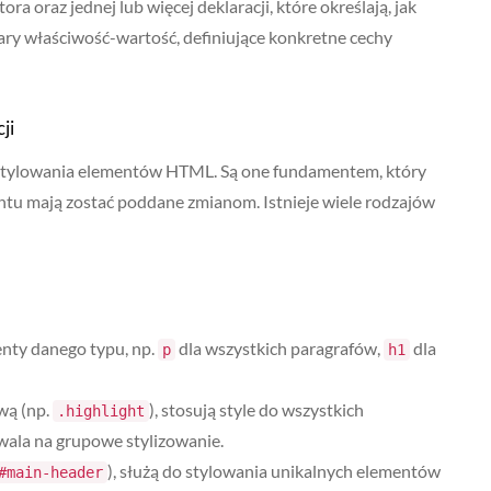
ra oraz jednej lub więcej deklaracji, które określają, jak
ary właściwość-wartość, definiujące konkretne cechy
ji
 stylowania elementów HTML. Są one fundamentem, który
ntu mają zostać poddane zmianom. Istnieje wiele rodzajów
enty danego typu, np.
dla wszystkich paragrafów,
dla
p
h1
wą (np.
), stosują style do wszystkich
.highlight
wala na grupowe stylizowanie.
), służą do stylowania unikalnych elementów
#main-header