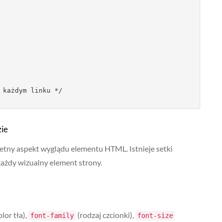
zie
retny aspekt wyglądu elementu HTML. Istnieje setki
każdy wizualny element strony.
lor tła),
(rodzaj czcionki),
font-family
font-size