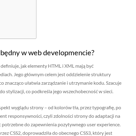
iezbędny w web developmencie?
y definiuje, jak elementy HTML i XML mają być
diach. Jego głównym celem jest oddzielenie struktury
o znacząco ułatwia zarządzanie i utrzymanie kodu. Szacuje
 stylizacji, co podkreśla jego wszechobecność w sieci.
ekt wyglądu strony – od kolorów tła, przez typografię, po
nt responsywności, czyli zdolności strony do adaptacji na
st potrzebne do zapewnienia pozytywnego user experience.
rzez CSS2, doprowadziła do obecnego CSS3, który jest