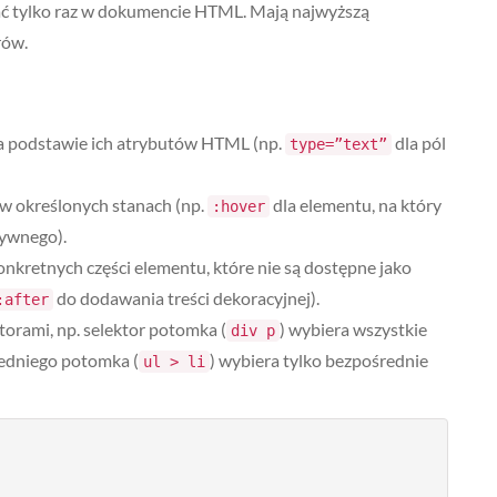
ć tylko raz w dokumencie HTML. Mają najwyższą
rów.
a podstawie ich atrybutów HTML (np.
dla pól
type=”text”
w określonych stanach (np.
dla elementu, na który
:hover
tywnego).
nkretnych części elementu, które nie są dostępne jako
do dodawania treści dekoracyjnej).
:after
ktorami, np. selektor potomka (
) wybiera wszystkie
div p
redniego potomka (
) wybiera tylko bezpośrednie
ul > li