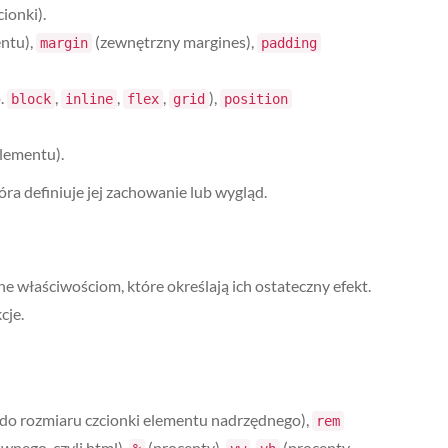
ionki).
ntu),
(zewnętrzny margines),
margin
padding
.
,
,
,
),
block
inline
flex
grid
position
elementu).
ra definiuje jej zachowanie lub wygląd.
 właściwościom, które określają ich ostateczny efekt.
cje.
do rozmiaru czcionki elementu nadrzędnego),
rem
wnego, czyli html),
(procenty),
,
(procenty