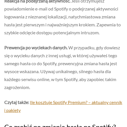
Reakcja na podejrzaną aktywność.
Jeśli otrzymujesz
powiadomienie e-mail od Spotify o podejrzanej aktywności
logowania z nieznanej lokalizacji, natychmiastowa zmiana
hasła jest pierwszym i najważniejszym krokiem. Zapewnia to
szybkie odcięcie dostępu potencjalnym intruzom.
Prewencja po wyciekach danych.
W przypadku, gdy dowiesz
się o wycieku danych z innej usługi, w której używałeś tego
samego hasła co do Spotify, prewencyjna zmiana hasła jest
wysoce wskazana. Używaj unikalnego, silnego hasła dla
każdego serwisu online, w tym Spotify, aby zapobiec takim
zagrożeniom.
Czytaj także:
Ile kosztuje Spotify Premium? – aktualny cennik
i pakiety
Co zrobić po zmianie hasła na Spotify?