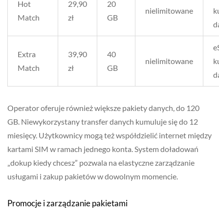
Hot
29,90
20
nielimitowane
k
Match
zł
GB
d
e
Extra
39,90
40
nielimitowane
k
Match
zł
GB
d
Operator oferuje również większe pakiety danych, do 120
GB. Niewykorzystany transfer danych kumuluje się do 12
miesięcy. Użytkownicy mogą też współdzielić internet między
kartami SIM w ramach jednego konta. System doładowań
„dokup kiedy chcesz” pozwala na elastyczne zarządzanie
usługami i zakup pakietów w dowolnym momencie.
Promocje i zarządzanie pakietami