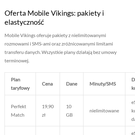
Oferta Mobile Vikings: pakiety i
elastyczność
Mobile Vikings oferuje pakiety z nielimitowanymi
rozmowami i SMS-ami oraz zróżnicowanymi limitami
transferu danych. Wszystkie plany działają bez umowy
terminowej.
Plan
D
Cena
Dane
Minuty/SMS
taryfowy
k
e
Perfekt
19,90
10
nielimitowane
k
Match
zł
GB
d
e