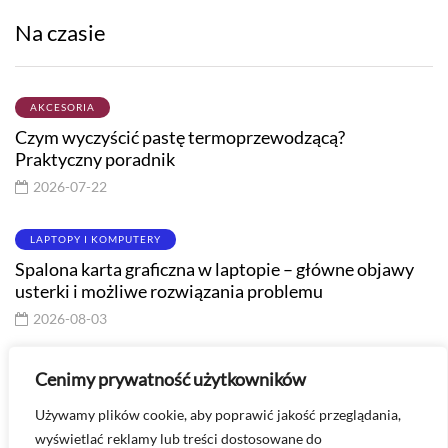
Czym wyczyścić pastę termoprzewodzącą?
Praktyczny poradnik
2026-07-22
LAPTOPY I KOMPUTERY
Spalona karta graficzna w laptopie – główne objawy
usterki i możliwe rozwiązania problemu
2026-08-03
AKCESORIA
Kalorie w Apple Watch – czy pomiary aktywności są
precyzyjne?
2026-07-30
Cenimy prywatność użytkowników
Masz pytanie? Skontaktuj się ze mną -
Używamy plików cookie, aby poprawić jakość przeglądania,
kontakt@technologiawspodnicy.pl
wyświetlać reklamy lub treści dostosowane do