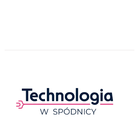
Technologiawspodnicy.pl to portal poświęcony tematyce
nowoczesnych technologii z perspektywy kobiecej.
Znajdziesz tu artykuły omawiające najnowsze trendy
technologiczne w przystępny i zrozumiały sposób, bez