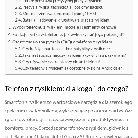
Ekran: podstawa precyzyjnej pracy z rysikiem
Precyzja rysika: technologia i poziomy nacisku
Moc obliczeniowa: procesor i pamięć RAM
Bateria i ładowanie: długotrwała praca z rysikiem
Wybór telefonu z rysikiem: modele i segmenty cenowe
Funkcje rysika w telefonie: jak wykorzystać jego potencjał?
Często zadawane pytania (FAQ) o telefony z rysikiem
Czy każdy smartfon jest kompatybilny z rysikiem?
Jaka jest różnica między rysikiem aktywnym a pasywnym?
Czy używanie rysika niszczy ekran telefonu?
Czy telefony z rysikiem są dostępne tylko na Androidzie?
Telefon z rysikiem: dla kogo i do czego?
Smartfon z rysikiem to wartościowe narzędzie dla szerokiego
spektrum użytkowników, wykraczające poza grono artystów
i grafików, oferując znaczące zwiększenie produktywności i
komfortu pracy. Sprzedaż smartfonów z rysikiem, głównie z
serii Samsung Galaxy Note i Galaxy S Ultra, stanowi znaczący