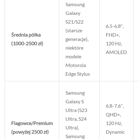
Samsung
Galaxy
S21/S22
6.5-6.8″,
(starsze
Średnia półka
FHD+,
generacje),
(1000-2500 zł)
120 Hz,
niektóre
AMOLED
modele
Motorola
Edge Stylus
Samsung
Galaxy S
6.8-7.6″,
Ultra (S23
QHD+,
Ultra, S24
Flagowce/Premium
120 Hz,
Ultra),
(powyżej 2500 zł)
Dynamic
Samsung