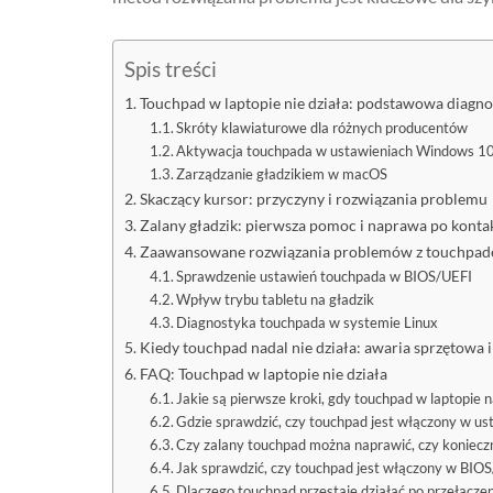
Spis treści
Touchpad w laptopie nie działa: podstawowa diagno
Skróty klawiaturowe dla różnych producentów
Aktywacja touchpada w ustawieniach Windows 1
Zarządzanie gładzikiem w macOS
Skaczący kursor: przyczyny i rozwiązania problemu
Zalany gładzik: pierwsza pomoc i naprawa po kontak
Zaawansowane rozwiązania problemów z touchpade
Sprawdzenie ustawień touchpada w BIOS/UEFI
Wpływ trybu tabletu na gładzik
Diagnostyka touchpada w systemie Linux
Kiedy touchpad nadal nie działa: awaria sprzętowa i
FAQ: Touchpad w laptopie nie działa
Jakie są pierwsze kroki, gdy touchpad w laptopie n
Gdzie sprawdzić, czy touchpad jest włączony w 
Czy zalany touchpad można naprawić, czy koniecz
Jak sprawdzić, czy touchpad jest włączony w BIO
Dlaczego touchpad przestaje działać po przełączen