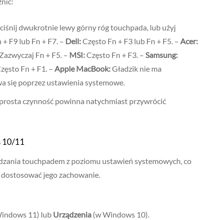
nić:
iśnij dwukrotnie lewy górny róg touchpada, lub użyj
+ F9 lub Fn + F7. –
Dell:
Często Fn + F3 lub Fn + F5. –
Acer:
Zazwyczaj Fn + F5. –
MSI:
Często Fn + F3. –
Samsung:
zęsto Fn + F1. –
Apple MacBook:
Gładzik nie ma
a się poprzez ustawienia systemowe.
 prosta czynność powinna natychmiast przywrócić
s 10/11
dzania touchpadem z poziomu ustawień systemowych, co
my dostosować jego zachowanie.
indows 11) lub
Urządzenia
(w Windows 10).