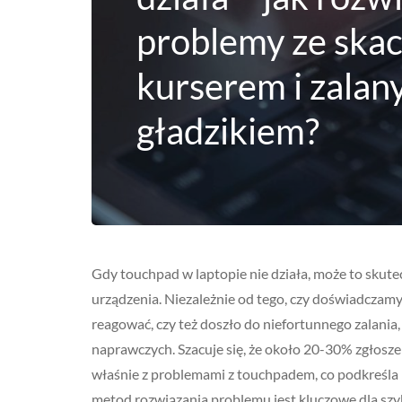
problemy ze ska
kurserem i zala
gładzikiem?
Gdy touchpad w laptopie nie działa, może to skute
urządzenia. Niezależnie od tego, czy doświadczamy 
reagować, czy też doszło do niefortunnego zalania,
naprawczych. Szacuje się, że około 20-30% zgłosz
właśnie z problemami z touchpadem, co podkreśla 
metod rozwiązania problemu jest kluczowe dla szy