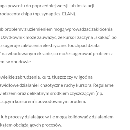
ga powrotu do poprzedniej wersji lub instalacji
roducenta chipu (np. synaptics, ELAN).
 lub problemy z uziemieniem mogą wprowadzać zakłócenia
. Użytkownik może zauważyć, że kursor zaczyna „skakać” po
co sugeruje zakłócenia elektryczne. Touchpad działa
e” na wbudowanym ekranie, co może sugerować problem z
ymi w obudowie.
ielkie zabrudzenia, kurz, tłuszcz czy wilgoć na
widłowe działanie i chaotyczne ruchy kursora. Regularne
wietrzem oraz delikatnym środkiem czyszczącym (np.
kaczącym kursorem’ spowodowanym brudem.
lub procesy działające w tle mogą kolidować z działaniem
kątem obciążających procesów.