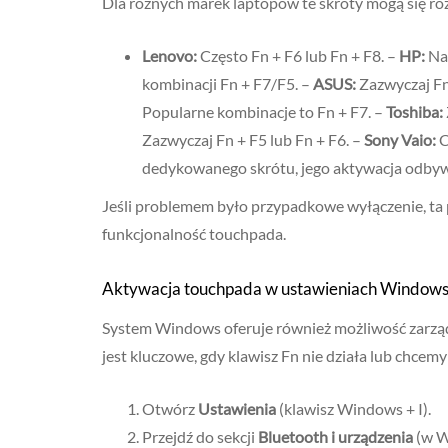
Dla różnych marek laptopów te skróty mogą się róż
Lenovo:
Często Fn + F6 lub Fn + F8. –
HP:
Nac
kombinacji Fn + F7/F5. –
ASUS:
Zazwyczaj Fn 
Popularne kombinacje to Fn + F7. –
Toshiba:
Zazwyczaj Fn + F5 lub Fn + F6. –
Sony Vaio:
C
dedykowanego skrótu, jego aktywacja odbyw
Jeśli problemem było przypadkowe wyłączenie, ta
funkcjonalność touchpada.
Aktywacja touchpada w ustawieniach Window
System Windows oferuje również możliwość zarzą
jest kluczowe, gdy klawisz Fn nie działa lub chce
Otwórz
Ustawienia
(klawisz Windows + I).
Przejdź do sekcji
Bluetooth i urządzenia
(w W