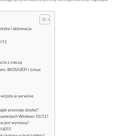
styka i aktywacja
0/11
cie z cieczą
m: BIOS/UEFI i Linux
 wizyta w serwisie
agle przestaje działać?
ustawieniach Windows 10/11?
na jest wymiana?
S/UEFI?
iu laptopa w tryb tabletu?