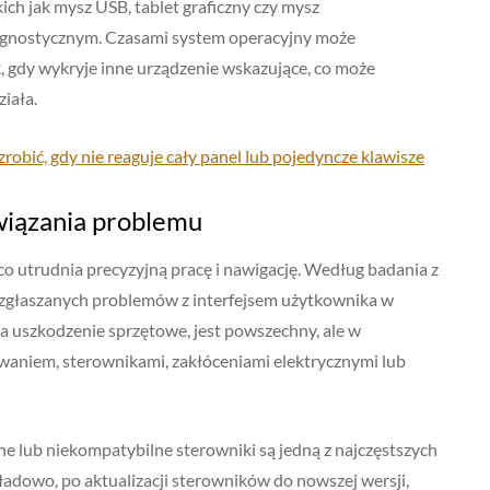
ch jak mysz USB, tablet graficzny czy mysz
agnostycznym. Czasami system operacyjny może
gdy wykryje inne urządzenie wskazujące, co może
iała.
zrobić, gdy nie reaguje cały panel lub pojedyncze klawisze
związania problemu
co utrudnia precyzyjną pracę i nawigację. Według badania z
ej zgłaszanych problemów z interfejsem użytkownika w
za uszkodzenie sprzętowe, jest powszechny, ale w
owaniem, sterownikami, zakłóceniami elektrycznymi lub
e lub niekompatybilne sterowniki są jedną z najczęstszych
ładowo, po aktualizacji sterowników do nowszej wersji,