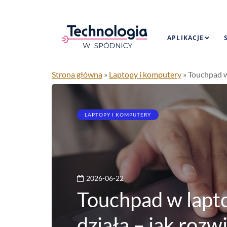
APLIKACJE
Strona główna
»
Laptopy i komputery
»
Touchpad w
LAPTOPY I KOMPUTERY
2026-06-22
Touchpad w lapto
działa – jak rozw