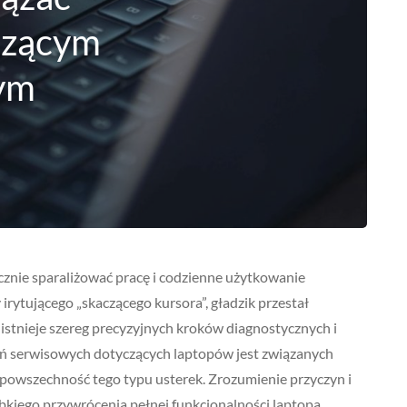
czącym
nym
cznie sparaliżować pracę i codzienne użytkowanie
irytującego „skaczącego kursora”, gładzik przestał
 istnieje szereg precyzyjnych kroków diagnostycznych i
eń serwisowych dotyczących laptopów jest związanych
powszechność tego typu usterek. Zrozumienie przyczyn i
bkiego przywrócenia pełnej funkcjonalności laptopa.