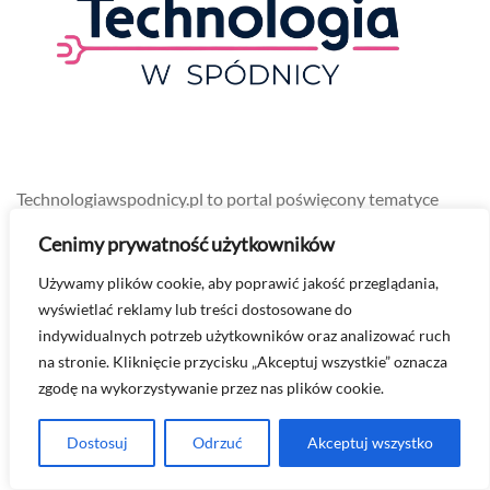
Technologiawspodnicy.pl to portal poświęcony tematyce
nowoczesnych technologii z perspektywy kobiecej.
Cenimy prywatność użytkowników
Znajdziesz tu artykuły omawiające najnowsze trendy
Używamy plików cookie, aby poprawić jakość przeglądania,
technologiczne w przystępny i zrozumiały sposób, bez
wyświetlać reklamy lub treści dostosowane do
zbędnego zawiłego żargonu!
indywidualnych potrzeb użytkowników oraz analizować ruch
na stronie. Kliknięcie przycisku „Akceptuj wszystkie” oznacza
zgodę na wykorzystywanie przez nas plików cookie.
Najnowsze
Dostosuj
Odrzuć
Akceptuj wszystko